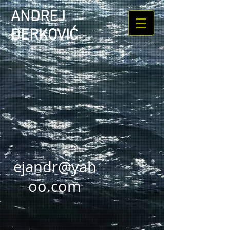
ANDREJ
ĐERKOVIĆ
ejandr@yah
oo.com